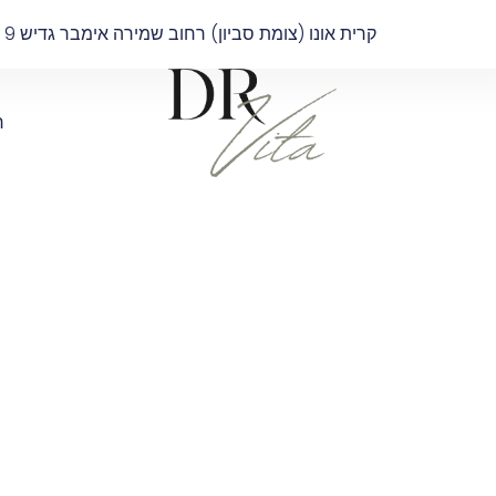
קרית אונו (צומת סביון) רחוב שמירה אימבר גדיש 9 בניין B קומה 4
ר