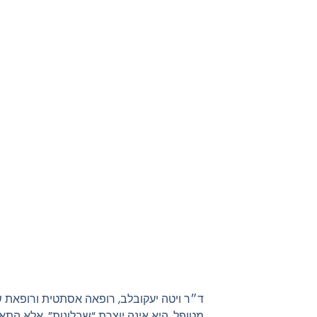
ד״ר ויטה יעקובלב, רופאה אסתטית ורופאת ש
מטופל. היא אינה יוצרת “שבלונות”, אלא הת