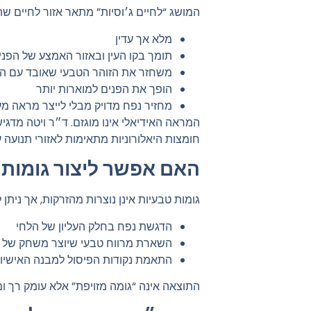
המושג “לחיים ג׳וסיות” מתאר אזור לחיים שה
מלא אך עדין
תומך בקו העין ובאזור האמצע של הפני
משחזר את הזוהר הטבעי שאובד עם ה
הופך את הפנים למוארות יותר
מחזיר נפח מדויק מבלי לייצר מראה מע
המראה האידיאלי אינו מוגזם. ד״ר ויטה מדג
חומצות היאלורוניות מתאימות לאזורי תנועה ע
האם אפשר ליצור גומות 
גומות טבעיות אינן נוצרות מהזרקות, אך ניתן 
הדגשת נפח בחלק העליון של הלחי
השארת מרווח טבעי שיוצר משחק של א
התאמת נקודות הפיסול למבנה האישיו
התוצאה אינה “גומה מזויפת” אלא עומק רך ו