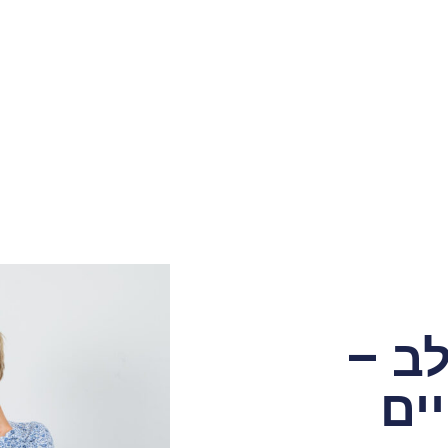
לב –
ים