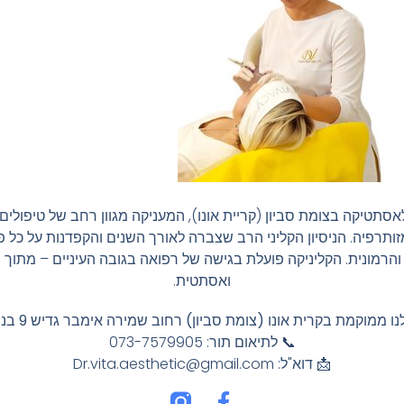
אסתטיקה בצומת סביון (קריית אונו), המעניקה מגוון רחב של טיפול
ומזותרפיה. הניסיון הקליני הרב שצברה לאורך השנים והקפדנות על כ
והרמונית. הקליניקה פועלת בגישה של רפואה בגובה העיניים – מתו
ואסתטית.
ממוקמת בקרית אונו (צומת סביון) רחוב שמירה אימבר גדיש 9 בניין B קומה 4
📞 לתיאום תור: 073-7579905
📩 דוא"ל:
Dr.vita.aesthetic@gmail.com