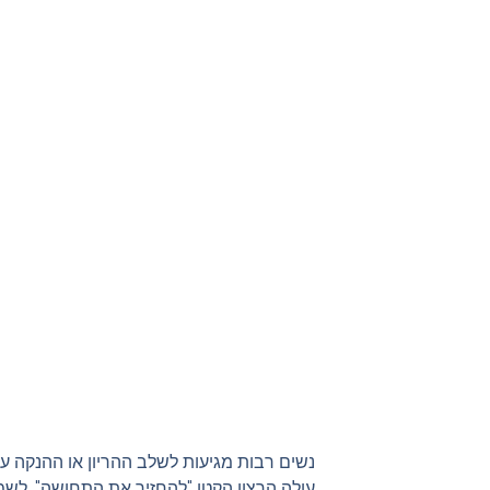
נשים רבות מגיעות לשלב ההריון או ההנקה ע
עולה הרצון הקטן "להחזיר את התחושה", לשמו