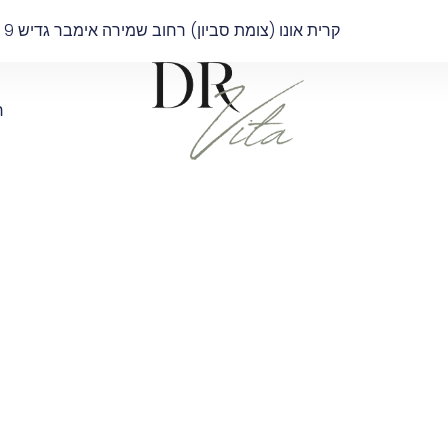
קרית אונו (צומת סביון) רחוב שמירה אימבר גדיש 9 בניין B קומה 4
ר