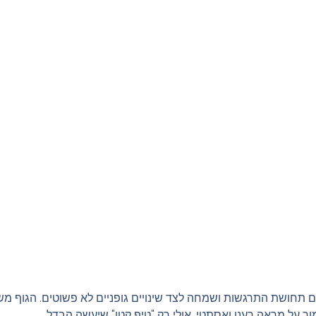
ם תחושת התרגשות ושמחה לצד שינויים גופניים לא פשוטים. הגוף מש
ר על מראה רענן ואסתטי, אולי רק "טיפ קטן" שיעשה הבדל.