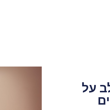
ב על
ם