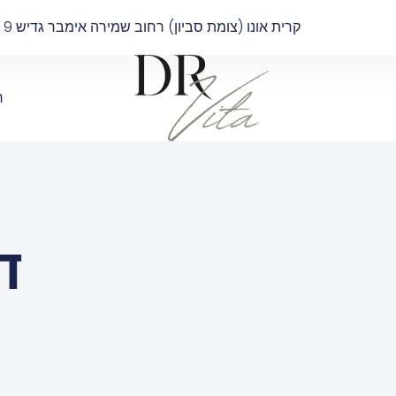
קרית אונו (צומת סביון) רחוב שמירה אימבר גדיש 9 בניין B קומה 4
ר
ד