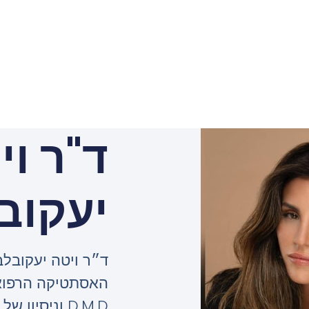
ד"ר וי
יעקוב
ד״ר ויטה יעקובלב
האסתטיקה הרפואי
D.M.D וניסי