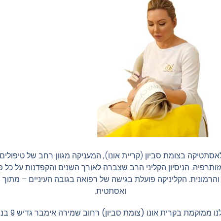
אסתטיקה בצומת סביון (קריית אונו), המעניקה מגוון רחב של טיפול
ומזותרפיה. הניסיון הקליני הרב שצברה לאורך השנים והקפדנות על כ
והרמונית. הקליניקה פועלת בגישה של רפואה בגובה העיניים – מתו
ואסתטית.
ממוקמת בקרית אונו (צומת סביון) רחוב שמירה אימבר גדיש 9 בניין B קומה 4