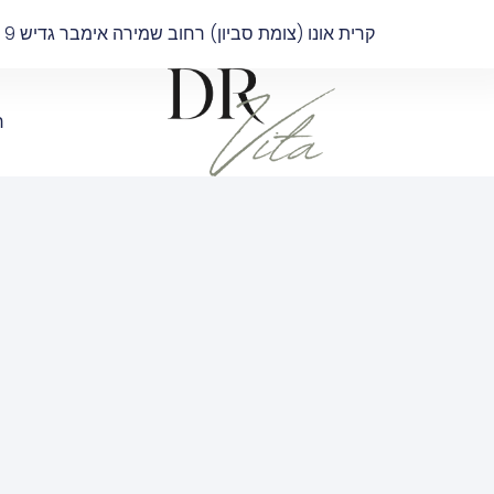
קרית אונו (צומת סביון) רחוב שמירה אימבר גדיש 9 בניין B קומה 4
ר