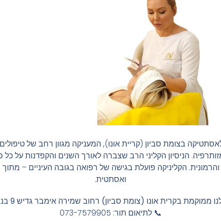
אסתטיקה בצומת סביון (קריית אונו), המעניקה מגוון רחב של טיפול
ומזותרפיה. הניסיון הקליני הרב שצברה לאורך השנים והקפדנות על כ
והרמונית. הקליניקה פועלת בגישה של רפואה בגובה העיניים – מתו
ואסתטית.
ממוקמת בקרית אונו (צומת סביון) רחוב שמירה אימבר גדיש 9 בניין B קומה 4
📞 לתיאום תור: 073-7579905