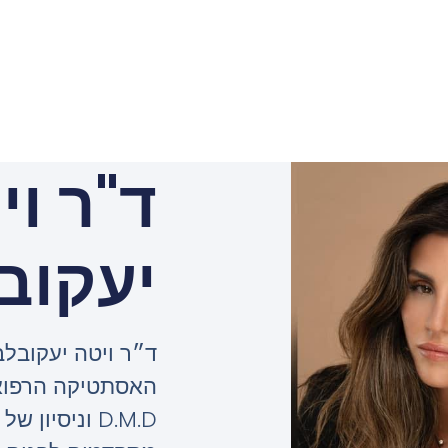
ד"ר וי
יעקוב
ד״ר ויטה יעקובלב
האסתטיקה הרפואי
D.M.D וניסי